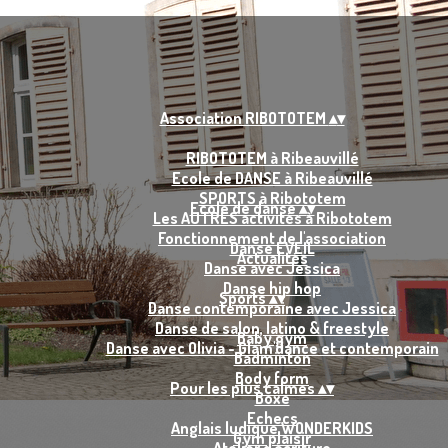
Association RIBOTOTEM
▴
▾
RIBOTOTEM à Ribeauvillé
Ecole de DANSE à Ribeauvillé
SPORTS à Ribototem
Ecole de danse
▴
▾
Les AUTRES activités à Ribototem
Fonctionnement de l'association
Danse EVEIL
Actualités
Danse avec Jessica
Danse hip hop
Sports
▴
▾
Danse contemporaine avec Jessica
Danse de salon, latino & freestyle
Baby gym
Danse avec Olivia - Glam'dance et contemporain
Badminton
Body form
Pour les plus calmes
▴
▾
Boxe
Echecs
Anglais ludique WONDERKIDS
Gym plaisir