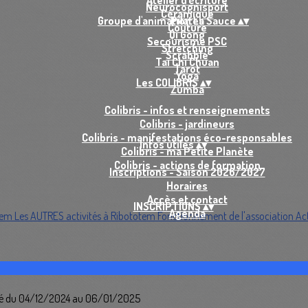
Atelier d'écriture
Neurocognisport
Céramique
Groupe d'animation La Sauce
Pilates
▴
▾
Couture
Qi Gong
Secourisme PSC
Stretching
Scrabble
Tai Chi Chuan
Tarot
Yoga
Les COLIBRIS
▴
▾
Zumba
Colibris - infos et renseignements
Colibris - jardineurs
Colibris - manifestations éco-responsables
Infos utiles
▴
▾
Colibris - ma Petite Planète
Colibris - actions de formation
Inscriptions - Saison 2026/2027
Horaires
Accès et contact
INSCRIPTIONS
▴
▾
Agenda
tem
Les AUTRES activités à Ribototem
Fonctionnement de l'association
Ac
ermé du 04/12/2024 au 06/01/2025