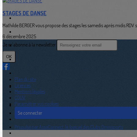
STAGES DE DANSE
Mathilde BERGER vous propose des stages les samedis après midis.RDV su
6 décembre 2025
Je m'abonne à la newsletter
OK
Plan du site
Licences
Mentions légales
CGUV
Paramétrer vos cookies
Se connecter
Propulsé par AssoConnect, le logiciel des Clubs Omnisports