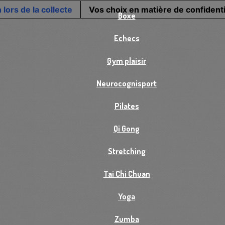
 lors de la collecte
Vos choix en matière de confidenti
Boxe
Echecs
Gym plaisir
Neurocognisport
Pilates
Qi Gong
Stretching
Tai Chi Chuan
Yoga
Zumba