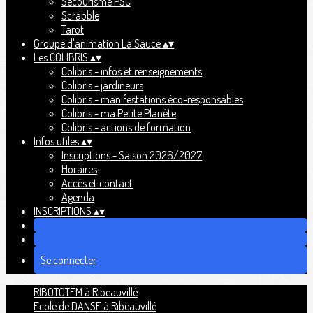
Secourisme PSC
Scrabble
Tarot
Groupe d'animation La Sauce
▴
▾
Les COLIBRIS
▴
▾
Colibris - infos et renseignements
Colibris - jardineurs
Colibris - manifestations éco-responsables
Colibris - ma Petite Planète
Colibris - actions de formation
Infos utiles
▴
▾
Inscriptions - Saison 2026/2027
Horaires
Accès et contact
Agenda
INSCRIPTIONS
▴
▾
Se connecter
RIBOTOTEM à Ribeauvillé
Ecole de DANSE à Ribeauvillé