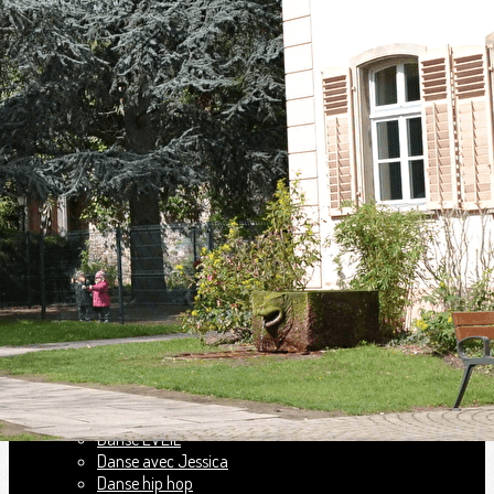
Exporter les lignes sélectionnées
Exporter toutes les colonnes
Exporter uniquement les colonnes affichées
Menu
Ajoutez un logo, un bouton, des réseaux sociaux
Cliquez pour éditer
Association RIBOTOTEM
▴
▾
RIBOTOTEM à Ribeauvillé
Ecole de DANSE à Ribeauvillé
SPORTS à Ribototem
Les AUTRES activités à Ribototem
Fonctionnement de l'association
Actualités
Ecole de danse
▴
▾
Danse EVEIL
Danse avec Jessica
Danse hip hop