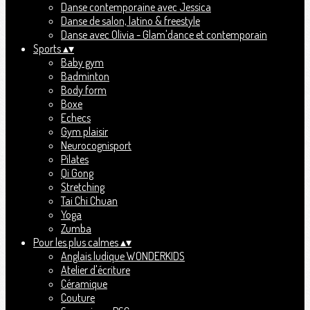
Danse contemporaine avec Jessica
Danse de salon, latino & freestyle
Danse avec Olivia - Glam'dance et contemporain
Sports
▴
▾
Baby gym
Badminton
Body form
Boxe
Echecs
Gym plaisir
Neurocognisport
Pilates
Qi Gong
Stretching
Tai Chi Chuan
Yoga
Zumba
Pour les plus calmes
▴
▾
Anglais ludique WONDERKIDS
Atelier d'écriture
Céramique
Couture